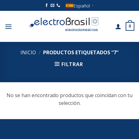
Saltar
Español
▼
al
contenido
0
INICIO
/
PRODUCTOS ETIQUETADOS “7”
FILTRAR
No se han encontrado productos que coincidan con tu
selección.