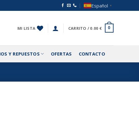
Español
▼
MI LISTA
CARRITO /
0.00
€
0
IOS Y REPUESTOS
OFERTAS
CONTACTO