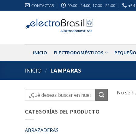
Saltar
CONTACTAR
09:00 - 14:00, 17:00 - 21:00
+34
al
contenido
INICIO
ELECTRODOMÉSTICOS
PEQUEÑO
INICIO
/
LAMPARAS
No se ha
Buscar
por:
CATEGORÍAS DEL PRODUCTO
ABRAZADERAS