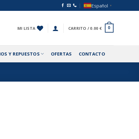
Español
▼
MI LISTA
CARRITO /
0.00
€
0
IOS Y REPUESTOS
OFERTAS
CONTACTO