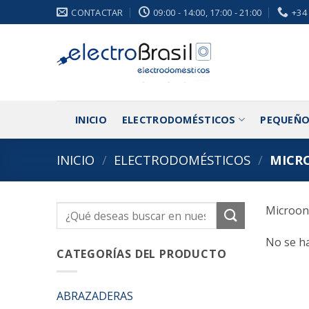
Saltar
CONTACTAR
09:00 - 14:00, 17:00 - 21:00
+34
al
contenido
INICIO
ELECTRODOMÉSTICOS
PEQUEÑO
INICIO
/
ELECTRODOMÉSTICOS
/
MICR
Microon
Buscar
por:
No se ha
CATEGORÍAS DEL PRODUCTO
ABRAZADERAS