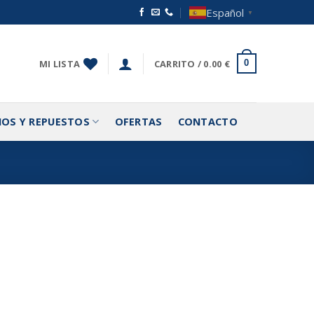
Español
▼
MI LISTA
CARRITO /
0.00
€
0
IOS Y REPUESTOS
OFERTAS
CONTACTO