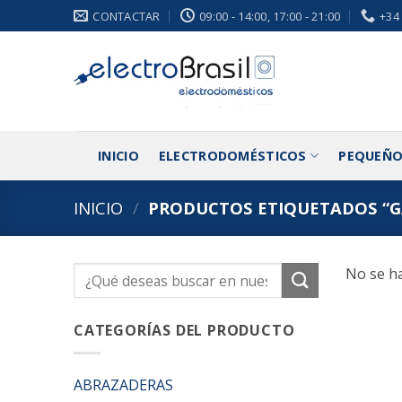
Saltar
CONTACTAR
09:00 - 14:00, 17:00 - 21:00
+34
al
contenido
INICIO
ELECTRODOMÉSTICOS
PEQUEÑO
INICIO
/
PRODUCTOS ETIQUETADOS “G
No se ha
Buscar
por:
CATEGORÍAS DEL PRODUCTO
ABRAZADERAS