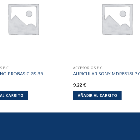
lista de
deseos
 E.C.
ACCESORIOS E.C.
NO PROBASIC GS-35
AURICULAR SONY MDRE818LP.
9.22
€
 AL CARRITO
AÑADIR AL CARRITO