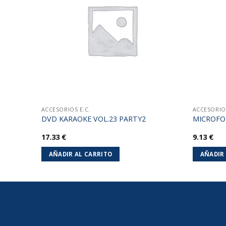
lista de
lista de
deseos
deseos
ACCESORIOS E.C.
ACCESORIOS
0MI
DVD KARAOKE VOL.23 PARTY2
MICROFO
17.33
€
9.13
€
AÑADIR AL CARRITO
AÑADIR