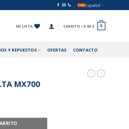
Español
▼
MI LISTA
CARRITO /
0.00
€
0
IOS Y REPUESTOS
OFERTAS
CONTACTO
LTA MX700
CARRITO