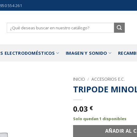
 950 554 261
Buscar
por:
S ELECTRODOMÉSTICOS
IMAGEN Y SONIDO
RECAMB
INICIO
/
ACCESORIOS E.C.
TRIPODE MINO
Añadir
a la
lista de
0.03
€
deseos
Solo quedan 1 disponibles
AÑADIR AL 