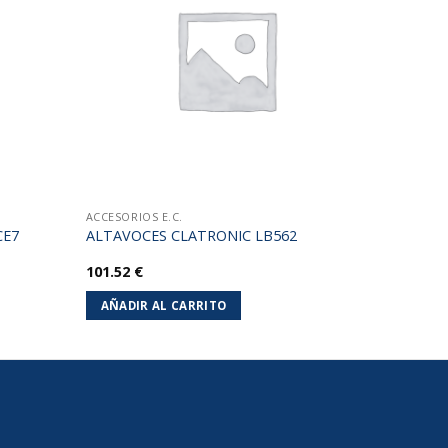
lista de
lista de
deseos
deseos
ACCESORIOS E.C.
CE7
ALTAVOCES CLATRONIC LB562
101.52
€
AÑADIR AL CARRITO