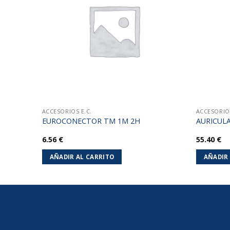
lista de
lista de
deseos
deseos
ACCESORIOS E.C.
ACCESORIOS
E CON
EUROCONECTOR TM 1M 2H
AURICULA
6.56
€
55.40
€
AÑADIR AL CARRITO
AÑADIR