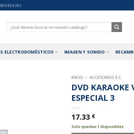
 950 554 261
Buscar
por:
S ELECTRODOMÉSTICOS
IMAGEN Y SONIDO
RECAMB
INICIO
/
ACCESORIOS E.C.
DVD KARAOKE 
Añadir
ESPECIAL 3
a la
lista de
deseos
17.33
€
Solo quedan 1 disponibles