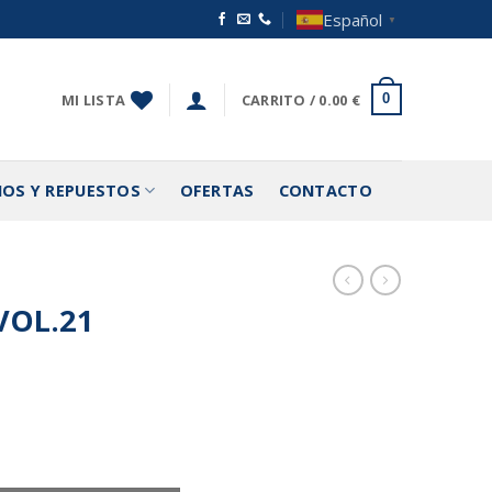
Español
▼
MI LISTA
CARRITO /
0.00
€
0
IOS Y REPUESTOS
OFERTAS
CONTACTO
VOL.21