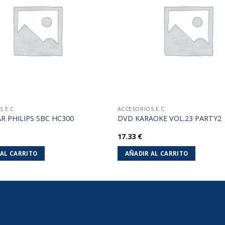
lista de
deseos
 E.C.
ACCESORIOS E.C.
R PHILIPS SBC HC300
DVD KARAOKE VOL.23 PARTY2
17.33
€
 AL CARRITO
AÑADIR AL CARRITO