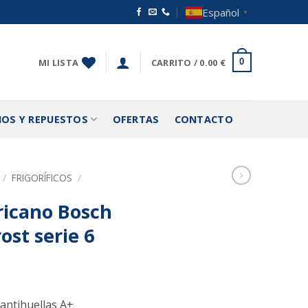
Español
▼
MI LISTA
CARRITO /
0.00
€
0
IOS Y REPUESTOS
OFERTAS
CONTACTO
/
FRIGORÍFICOS
/
ricano Bosch
ost serie 6
 antihuellas A+