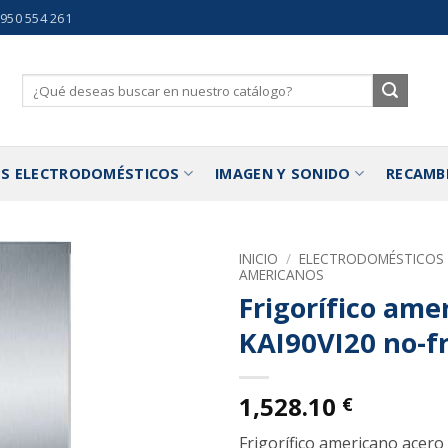
 950 554 261
Buscar
por:
S ELECTRODOMÉSTICOS
IMAGEN Y SONIDO
RECAMB
INICIO
/
ELECTRODOMÉSTICOS
AMERICANOS
Frigorífico ame
Añadir
a la
KAI90VI20 no-fr
lista de
deseos
1,528.10
€
Frigorífico americano acero