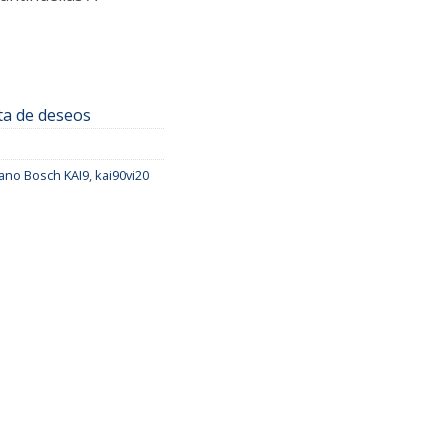
sta de deseos
cano Bosch KAI9
,
kai90vi20