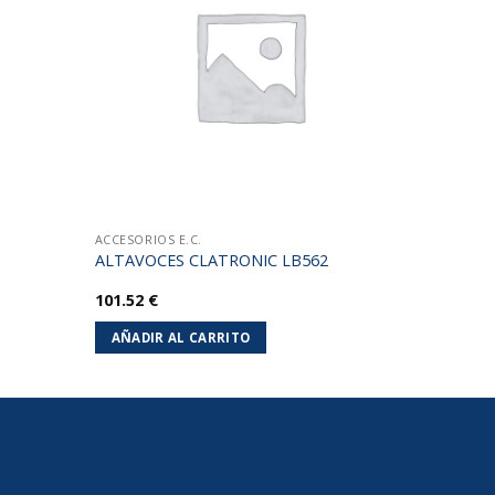
lista de
lista de
deseos
deseos
ACCESORIOS E.C.
ALTAVOCES CLATRONIC LB562
101.52
€
AÑADIR AL CARRITO