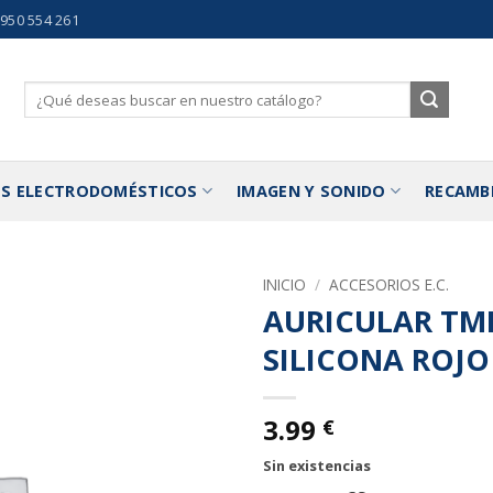
 950 554 261
Buscar
por:
S ELECTRODOMÉSTICOS
IMAGEN Y SONIDO
RECAMB
INICIO
/
ACCESORIOS E.C.
AURICULAR TM
Añadir
SILICONA ROJO
a la
lista de
deseos
3.99
€
Sin existencias