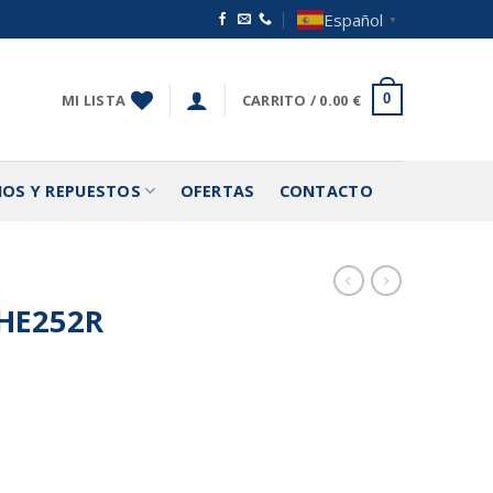
Español
▼
MI LISTA
CARRITO /
0.00
€
0
IOS Y REPUESTOS
OFERTAS
CONTACTO
HE252R