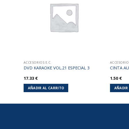
lista de
lista de
deseos
deseos
ACCESORIOS E.C.
ACCESORIOS
 DE2
DVD KARAOKE VOL.21 ESPECIAL 3
CINTA AU
17.33
€
1.50
€
AÑADIR AL CARRITO
AÑADIR