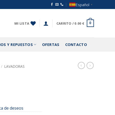
Español
▼
MI LISTA
CARRITO /
0.00
€
0
IOS Y REPUESTOS
OFERTAS
CONTACTO
/
LAVADORAS
sta de deseos