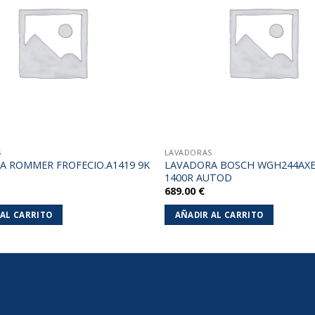
lista de
deseos
S
LAVADORAS
A ROMMER FROFECIO.A1419 9K
LAVADORA BOSCH WGH244AXE
1400R AUTOD
689.00
€
 AL CARRITO
AÑADIR AL CARRITO