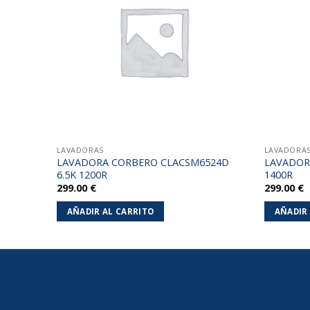
lista de
lista de
deseos
deseos
LAVADORAS
LAVADORA
ES 8K
LAVADORA CORBERO CLACSM6524D
LAVADOR
6.5K 1200R
1400R
299.00
€
299.00
€
AÑADIR AL CARRITO
AÑADIR