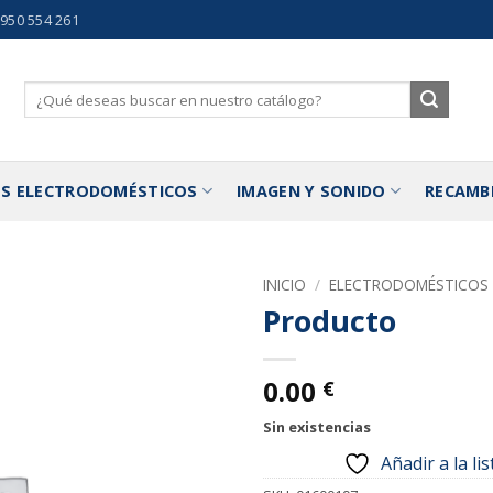
 950 554 261
Buscar
por:
S ELECTRODOMÉSTICOS
IMAGEN Y SONIDO
RECAMB
INICIO
/
ELECTRODOMÉSTICOS
Producto
Añadir
a la
lista de
0.00
€
deseos
Sin existencias
Añadir a la li