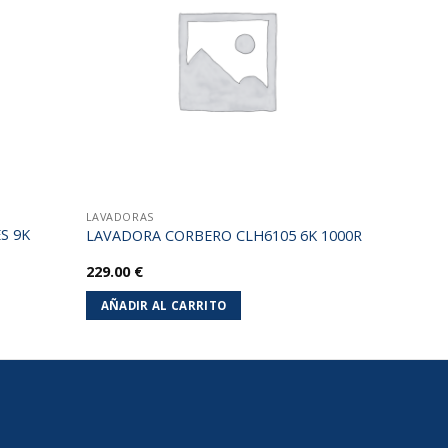
lista de
lista de
deseos
deseos
LAVADORAS
S 9K
LAVADORA CORBERO CLH6105 6K 1000R
229.00
€
AÑADIR AL CARRITO