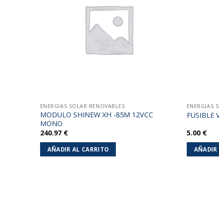
lista de
lista de
deseos
deseos
ENERGIAS SOLAR RENOVABLES
ENERGIAS 
50ATE-
MODULO SHINEW XH -85M 12VCC
FUSIBLE 
MONO
240.97
€
5.00
€
AÑADIR AL CARRITO
AÑADIR