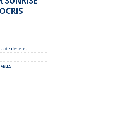
 SUNRISE
OCRIS
sta de deseos
VABLES