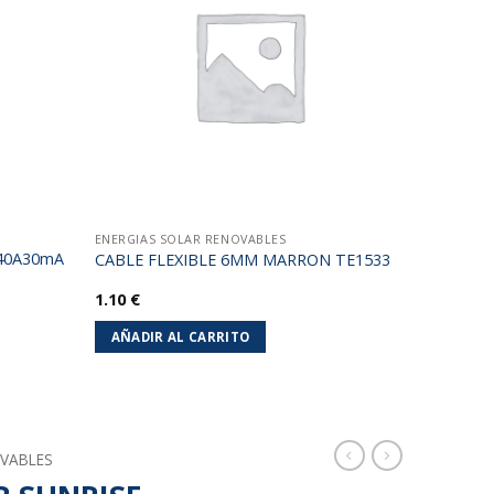
lista de
lista de
deseos
deseos
ENERGIAS SOLAR RENOVABLES
 40A30mA
CABLE FLEXIBLE 6MM MARRON TE1533
1.10
€
AÑADIR AL CARRITO
OVABLES