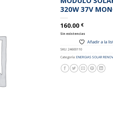
MODULO SOLAR
Añadir
320W 37V MON
a la
lista de
deseos
160.00
€
Sin existencias
Añadir a la li
SKU:
24600110
Categoría:
ENERGIAS SOLAR RENO