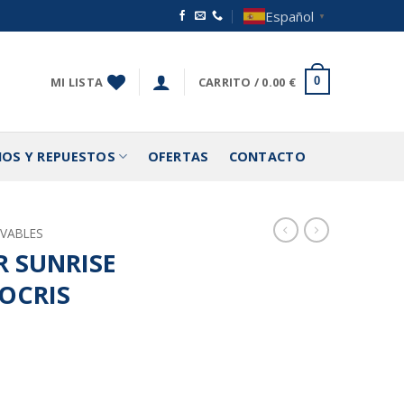
Español
▼
MI LISTA
CARRITO /
0.00
€
0
IOS Y REPUESTOS
OFERTAS
CONTACTO
OVABLES
 SUNRISE
OCRIS