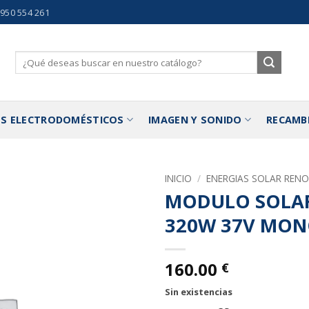
 950 554 261
Buscar
por:
S ELECTRODOMÉSTICOS
IMAGEN Y SONIDO
RECAMB
INICIO
/
ENERGIAS SOLAR REN
MODULO SOLAR
Añadir
320W 37V MON
a la
lista de
deseos
160.00
€
Sin existencias