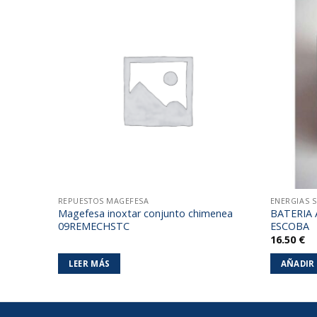
Añadir
a la
lista de
deseos
REPUESTOS MAGEFESA
ENERGIAS 
Magefesa inoxtar conjunto chimenea
BATERIA 
09REMECHSTC
ESCOBA
16.50
€
LEER MÁS
AÑADIR