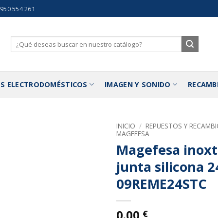
 950 554 261
Buscar
por:
S ELECTRODOMÉSTICOS
IMAGEN Y SONIDO
RECAMB
INICIO
/
REPUESTOS Y RECAMB
MAGEFESA
Magefesa inoxt
Añadir
a la
junta silicona 
lista de
deseos
09REME24STC
0.00
€