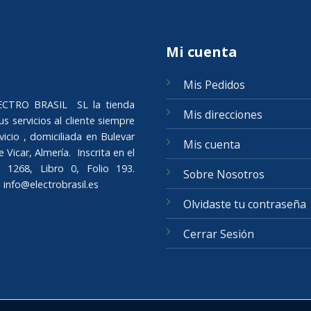
Mi cuenta
Mis Pedidos
ELECTRO BRASIL SL la tienda
Mis direcciones
s servicios al cliente siempre
icio , domiciliada en Bulevar
Mis cuenta
Vicar, Almería. Inscrita en el
 1268, Libro 0, Folio 193.
Sobre Nosotros
o
info@electrobrasil.es
Olvidaste tu contraseña
Cerrar Sesión