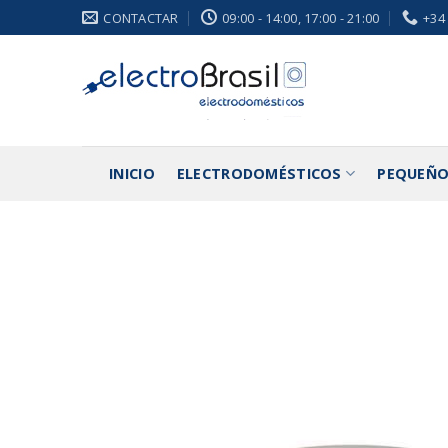
Saltar
CONTACTAR
09:00 - 14:00, 17:00 - 21:00
+34
al
contenido
INICIO
ELECTRODOMÉSTICOS
PEQUEÑO