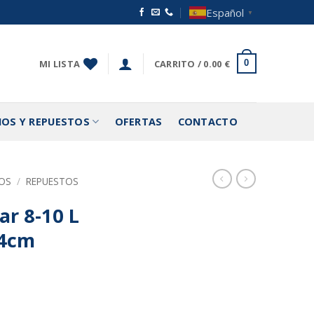
Español
▼
MI LISTA
CARRITO /
0.00
€
0
IOS Y REPUESTOS
OFERTAS
CONTACTO
IOS
/
REPUESTOS
ar 8-10 L
24cm