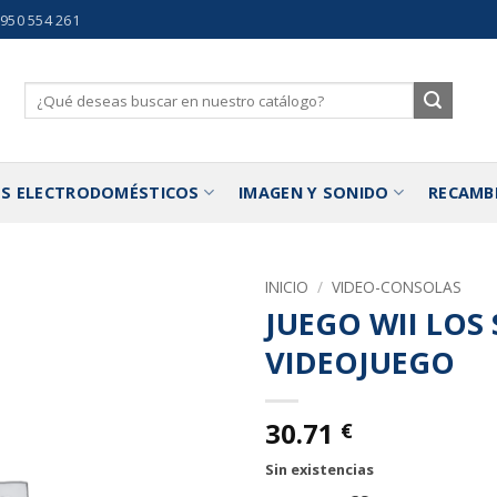
 950 554 261
Buscar
por:
S ELECTRODOMÉSTICOS
IMAGEN Y SONIDO
RECAMB
INICIO
/
VIDEO-CONSOLAS
JUEGO WII LOS
Añadir
VIDEOJUEGO
a la
lista de
deseos
30.71
€
Sin existencias