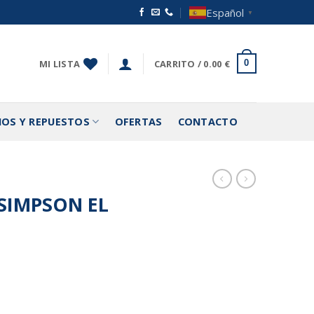
Español
▼
MI LISTA
CARRITO /
0.00
€
0
IOS Y REPUESTOS
OFERTAS
CONTACTO
 SIMPSON EL