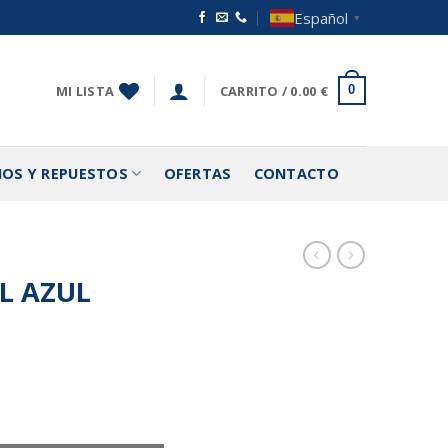
Español
▼
MI LISTA
CARRITO /
0.00
€
0
IOS Y REPUESTOS
OFERTAS
CONTACTO
L AZUL