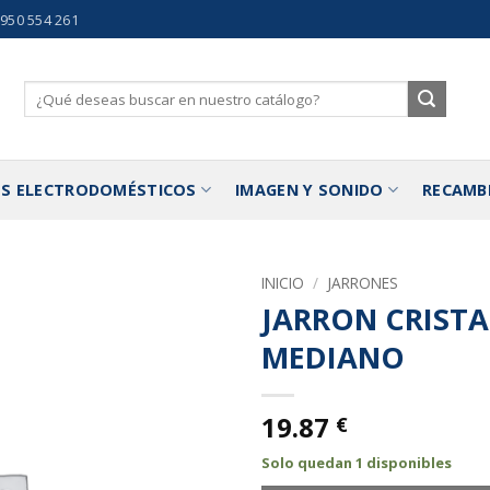
 950 554 261
Buscar
por:
S ELECTRODOMÉSTICOS
IMAGEN Y SONIDO
RECAMB
INICIO
/
JARRONES
JARRON CRISTA
Añadir
MEDIANO
a la
lista de
deseos
19.87
€
Solo quedan 1 disponibles