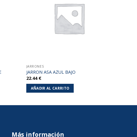
lista de
lista de
deseos
deseos
JARRONES
E
JARRON ASA AZUL BAJO
22.44
€
AÑADIR AL CARRITO
Más información