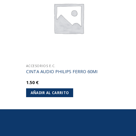
lista de
lista de
deseos
deseos
ACCESORIOS E.C.
CINTA AUDIO PHILIPS FERRO 60MI
1.50
€
AÑADIR AL CARRITO