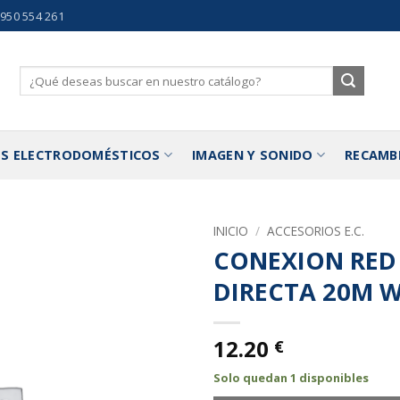
 950 554 261
Buscar
por:
S ELECTRODOMÉSTICOS
IMAGEN Y SONIDO
RECAMB
INICIO
/
ACCESORIOS E.C.
CONEXION RED 
Añadir
DIRECTA 20M W
a la
lista de
deseos
12.20
€
Solo quedan 1 disponibles