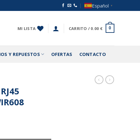
Español
▼
MI LISTA
CARRITO /
0.00
€
0
IOS Y REPUESTOS
OFERTAS
CONTACTO
RJ45
IR608