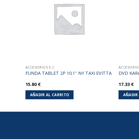
lista de
lista de
deseos
deseos
ACCESORIOS E.C.
ACCESORIOS
2V
FUNDA TABLET 2P 10.1″ NY TAXI EVITTA
DVD KARA
15.80
€
17.33
€
AÑADIR AL CARRITO
AÑADIR