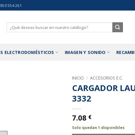
 950 554 261
Buscar
por:
S ELECTRODOMÉSTICOS
IMAGEN Y SONIDO
RECAMB
INICIO
/
ACCESORIOS E.C.
CARGADOR LAU
Añadir
3332
a la
lista de
deseos
7.08
€
Solo quedan 1 disponibles