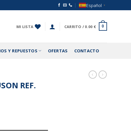
Español
▼
MI LISTA
CARRITO /
0.00
€
0
IOS Y REPUESTOS
OFERTAS
CONTACTO
SON REF.