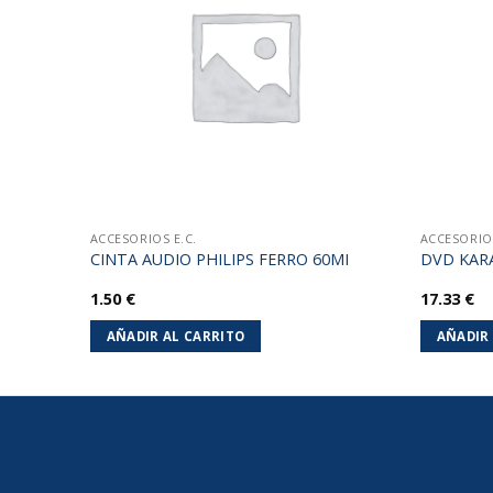
lista de
lista de
deseos
deseos
ACCESORIOS E.C.
ACCESORIOS
CINTA AUDIO PHILIPS FERRO 60MI
DVD KAR
1.50
€
17.33
€
AÑADIR AL CARRITO
AÑADIR