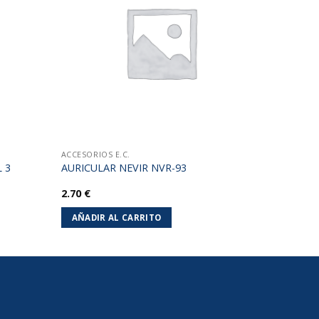
lista de
lista de
deseos
deseos
ACCESORIOS E.C.
 3
AURICULAR NEVIR NVR-93
2.70
€
AÑADIR AL CARRITO