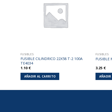
lista de
lista de
deseos
deseos
FUSIBLES
FUSIBLES
FUSIBLE CILINDRICO 22X58 T-2 100A
URUS
FUSIBLE
TE4034
1.10
€
3.25
€
AÑADIR AL CARRITO
AÑADIR