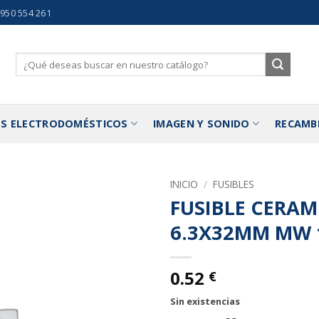
 950 554 261
Buscar
por:
S ELECTRODOMÉSTICOS
IMAGEN Y SONIDO
RECAMB
INICIO
/
FUSIBLES
FUSIBLE CERAM
Añadir
6.3X32MM MW 
a la
lista de
deseos
0.52
€
Sin existencias