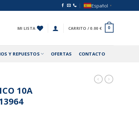
Español
▼
MI LISTA
CARRITO /
0.00
€
0
IOS Y REPUESTOS
OFERTAS
CONTACTO
ICO 10A
13964