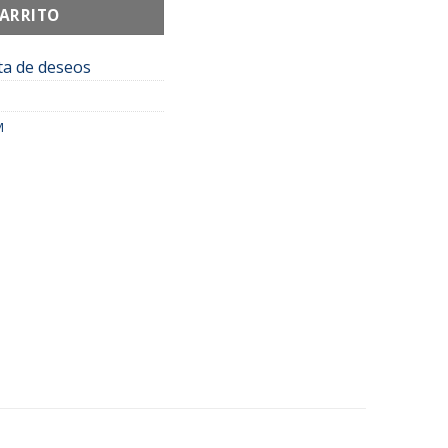
CARRITO
sta de deseos
M