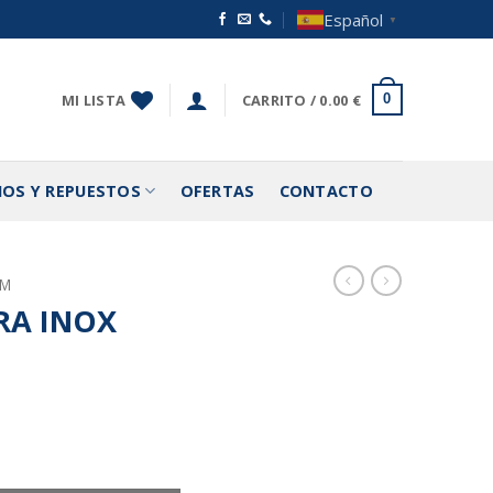
Español
▼
MI LISTA
CARRITO /
0.00
€
0
IOS Y REPUESTOS
OFERTAS
CONTACTO
AM
RA INOX