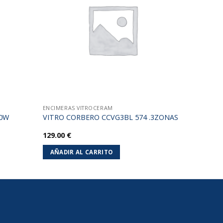
lista de
lista de
deseos
deseos
ENCIMERAS VITROCERAM
00W
VITRO CORBERO CCVG3BL 574 .3ZONAS
129.00
€
AÑADIR AL CARRITO