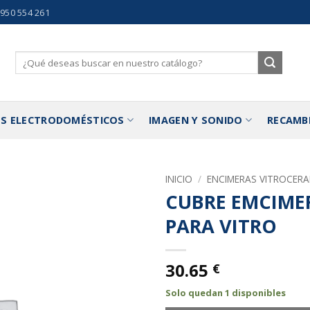
 950 554 261
Buscar
por:
S ELECTRODOMÉSTICOS
IMAGEN Y SONIDO
RECAMB
INICIO
/
ENCIMERAS VITROCER
CUBRE EMCIME
Añadir
PARA VITRO
a la
lista de
deseos
30.65
€
Solo quedan 1 disponibles