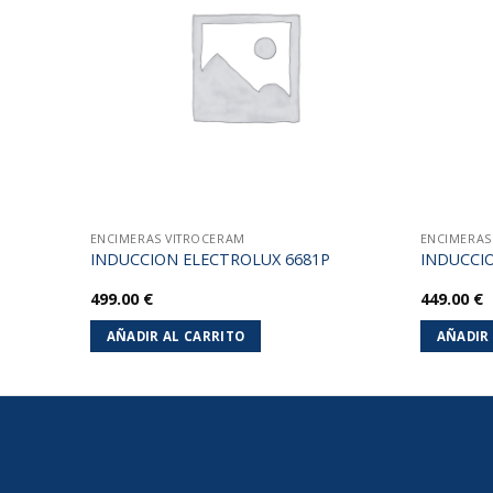
lista de
lista de
deseos
deseos
ENCIMERAS VITROCERAM
ENCIMERAS
967MH
INDUCCION ELECTROLUX 6681P
INDUCCIO
499.00
€
449.00
€
AÑADIR AL CARRITO
AÑADIR