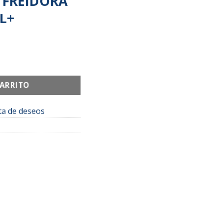
 FREIDORA
L+
CARRITO
sta de deseos