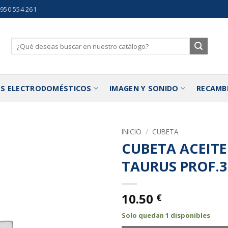
 950 554 261
Buscar
por:
S ELECTRODOMÉSTICOS
IMAGEN Y SONIDO
RECAMB
INICIO
/
CUBETA
CUBETA ACEITE
Añadir
TAURUS PROF.3
a la
lista de
deseos
10.50
€
Solo quedan 1 disponibles