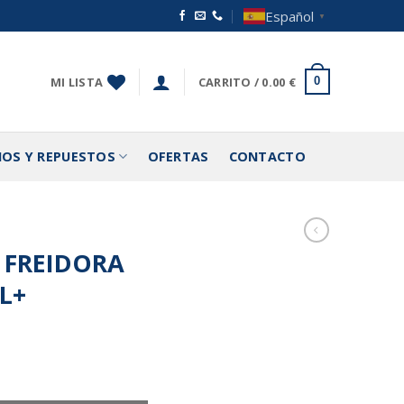
Español
▼
MI LISTA
CARRITO /
0.00
€
0
IOS Y REPUESTOS
OFERTAS
CONTACTO
 FREIDORA
L+