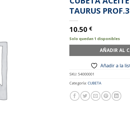
CUBETA ACEITE
Añadir
TAURUS PROF.3
a la
lista de
deseos
10.50
€
Solo quedan 1 disponibles
AÑADIR AL 
Añadir a la li
SKU:
54000001
Categoría:
CUBETA