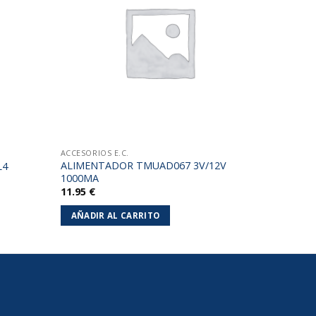
lista de
lista de
deseos
deseos
ACCESORIOS E.C.
ALIMENTADOR TMUAD067 3V/12V
L4
1000MA
11.95
€
AÑADIR AL CARRITO