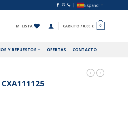
Español
▼
MI LISTA
CARRITO /
0.00
€
0
IOS Y REPUESTOS
OFERTAS
CONTACTO
 CXA111125