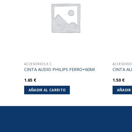
lista de
lista de
deseos
deseos
ACCESORIOS E.C.
ACCESORIOS
E7
CINTA AUDIO PHILIPS FERRO+60MI
CINTA AU
1.65
€
1.50
€
AÑADIR AL CARRITO
AÑADIR