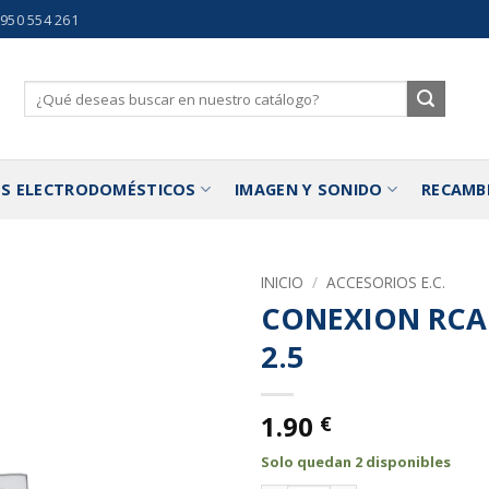
 950 554 261
Buscar
por:
S ELECTRODOMÉSTICOS
IMAGEN Y SONIDO
RECAMB
INICIO
/
ACCESORIOS E.C.
CONEXION RCA
Añadir
2.5
a la
lista de
deseos
1.90
€
Solo quedan 2 disponibles