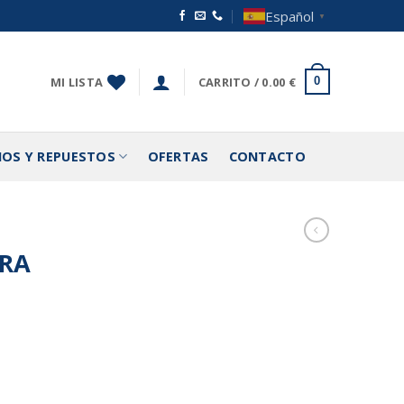
Español
▼
MI LISTA
CARRITO /
0.00
€
0
IOS Y REPUESTOS
OFERTAS
CONTACTO
ORA