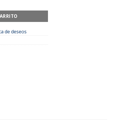
L cantidad
CARRITO
sta de deseos