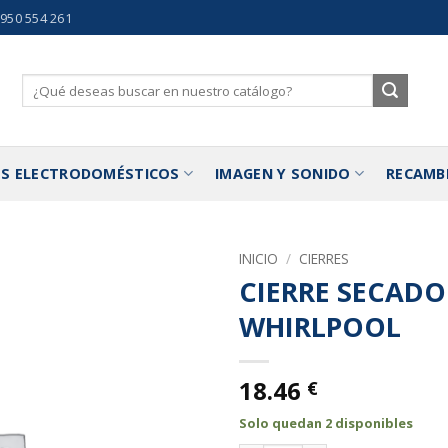
 950 554 261
Buscar
por:
S ELECTRODOMÉSTICOS
IMAGEN Y SONIDO
RECAMB
INICIO
/
CIERRES
CIERRE SECAD
Añadir
WHIRLPOOL
a la
lista de
deseos
18.46
€
Solo quedan 2 disponibles