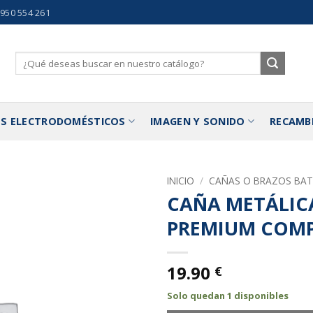
 950 554 261
Buscar
por:
S ELECTRODOMÉSTICOS
IMAGEN Y SONIDO
RECAMB
INICIO
/
CAÑAS O BRAZOS BAT
CAÑA METÁLICA
Añadir
PREMIUM COM
a la
lista de
deseos
19.90
€
Solo quedan 1 disponibles