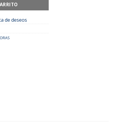
CARRITO
sta de deseos
DORAS