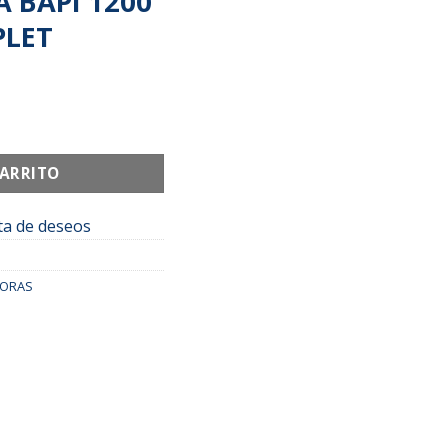
 BAPI 1200
PLET
CARRITO
sta de deseos
DORAS