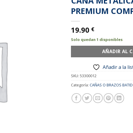
CAÑA METÁLICA
Añadir
PREMIUM COM
a la
lista de
deseos
19.90
€
Solo quedan 1 disponibles
AÑADIR AL 
Añadir a la li
SKU:
53300012
Categoría:
CAÑAS O BRAZOS BATI