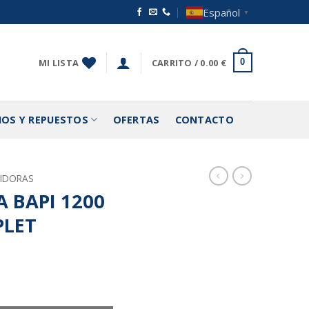
Español
▼
MI LISTA
CARRITO /
0.00
€
0
IOS Y REPUESTOS
OFERTAS
CONTACTO
IDORAS
 BAPI 1200
PLET