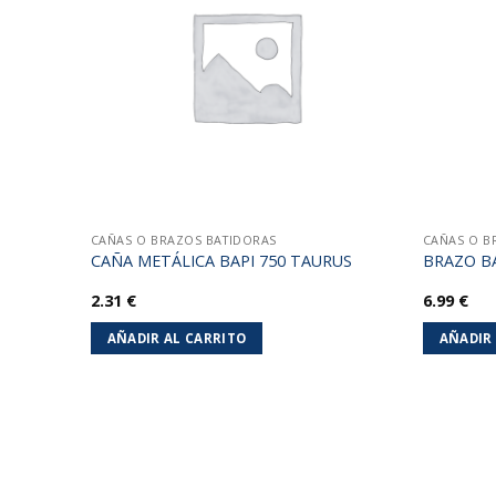
lista de
lista de
deseos
deseos
CAÑAS O BRAZOS BATIDORAS
CAÑAS O B
20
CAÑA METÁLICA BAPI 750 TAURUS
BRAZO B
2.31
€
6.99
€
AÑADIR AL CARRITO
AÑADIR