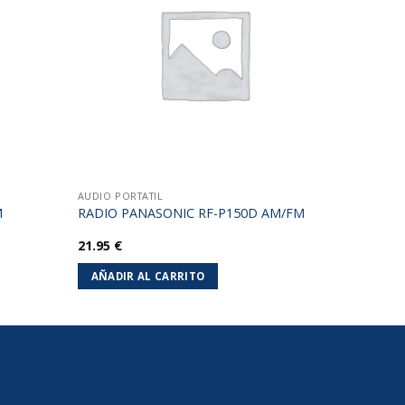
lista de
lista de
deseos
deseos
AUDIO PORTATIL
M
RADIO PANASONIC RF-P150D AM/FM
21.95
€
AÑADIR AL CARRITO