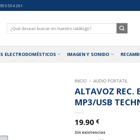
 950 554 261
Buscar
por:
S ELECTRODOMÉSTICOS
IMAGEN Y SONIDO
RECAMB
INICIO
/
AUDIO PORTATIL
ALTAVOZ REC. 
Añadir
MP3/USB TECH
a la
lista de
deseos
19.90
€
Sin existencias