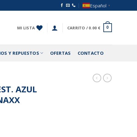
Español
▼
MI LISTA
CARRITO /
0.00
€
0
IOS Y REPUESTOS
OFERTAS
CONTACTO
EST. AZUL
NAXX